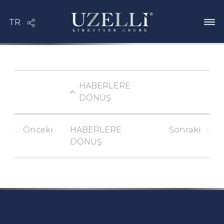
HABERLERE
DÖNÜŞ
Önceki
HABERLERE
Sonraki
DÖNÜŞ